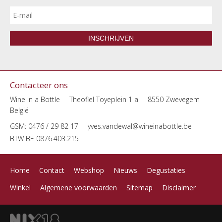
INSCHRIJVEN
Contacteer ons
Wine in a Bottle
Theofiel Toyeplein 1 a
8550 Zwevegem
België
GSM: 0476 / 29 82 17
yves.vandewal@wineinabottle.be
BTW BE 0876.403.215
Home
Contact
Webshop
Nieuws
Degustaties
Winkel
Algemene voorwaarden
Sitemap
Disclaimer